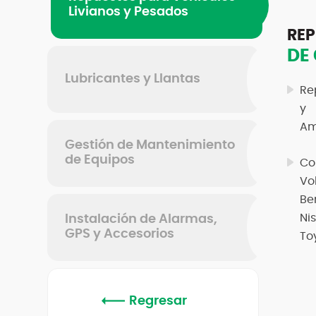
Livianos y Pesados
REP
DE
Lubricantes y Llantas
Re
y 
Am
Gestión de Mantenimiento
de Equipos
Co
Vo
Be
Ni
Instalación de Alarmas,
GPS y Accesorios
To
Regresar