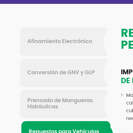
R
Afinamiento Electrónico
P
IMP
Conversión de GNV y GLP
DE
Ma
Prensado de Mangueras
ca
Hidráulicas
cu
ne
Repuestos para Vehículos