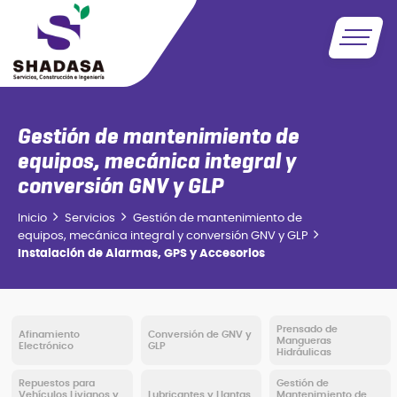
Gestión de mantenimiento de
equipos, mecánica integral y
conversión GNV y GLP
Inicio
Servicios
Gestión de mantenimiento de
equipos, mecánica integral y conversión GNV y GLP
Instalación de Alarmas, GPS y Accesorios
Prensado de
Afinamiento
Conversión de GNV y
Mangueras
Electrónico
GLP
Hidráulicas
Repuestos para
Gestión de
Vehículos Livianos y
Lubricantes y Llantas
Mantenimiento de