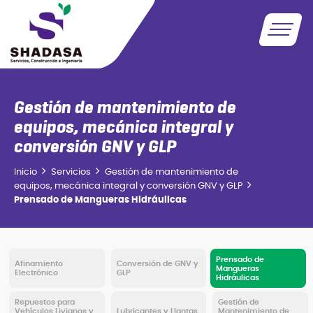
Gestión de mantenimiento de
equipos, mecánica integral y
conversión GNV y GLP
Inicio
Servicios
Gestión de mantenimiento de
equipos, mecánica integral y conversión GNV y GLP
Prensado de Mangueras Hidráulicas
Prensado de
Afinamiento
Conversión de GNV y
Mangueras
Electrónico
GLP
Hidráulicas
Repuestos para
Gestión de
Vehículos Livianos y
Lubricantes y Llantas
Mantenimiento de