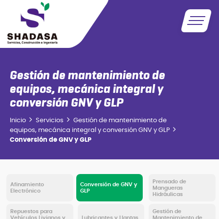
Gestión de mantenimiento de
equipos, mecánica integral y
conversión GNV y GLP
Inicio
Servicios
Gestión de mantenimiento de
equipos, mecánica integral y conversión GNV y GLP
Conversión de GNV y GLP
Prensado de
Afinamiento
Conversión de GNV y
Mangueras
Electrónico
GLP
Hidráulicas
Repuestos para
Gestión de
Vehículos Livianos y
Lubricantes y Llantas
Mantenimiento de